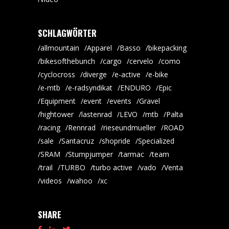
SCHLAGWÖRTER
allmountain
Apparel
Basso
bikepacking
bikesofthebunch
cargo
cervelo
como
cyclocross
diverge
e-active
e-bike
e-mtb
e-radsyndikat
ENDURO
Epic
Equipment
event
events
Gravel
hightower
lastenrad
LEVO
mtb
Palta
racing
Rennrad
rieseundmueller
ROAD
sale
Santacruz
shopride
Specialized
SRAM
Stumpjumper
tarmac
team
trail
TURBO
turbo active
vado
Venta
videos
wahoo
xc
SHARE