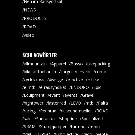
Neu im Radsyndikat
NEWS
PRODUCTS
ROAD
video
SCHLAGWÖRTER
allmountain
Apparel
Basso
bikepacking
bikesofthebunch
cargo
cervelo
como
cyclocross
diverge
e-active
e-bike
e-mtb
e-radsyndikat
ENDURO
Epic
Equipment
event
events
Gravel
hightower
lastenrad
LEVO
mtb
Palta
racing
Rennrad
rieseundmueller
ROAD
sale
Santacruz
shopride
Specialized
SRAM
Stumpjumper
tarmac
team
trail
TURBO
turbo active
vado
Venta