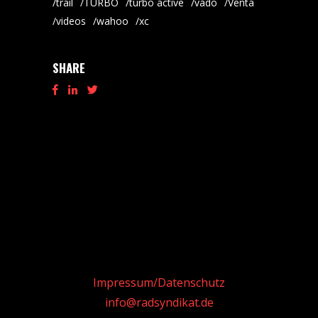
trail
TURBO
turbo active
vado
Venta
videos
wahoo
xc
SHARE
Impressum/Datenschutz
info@radsyndikat.de