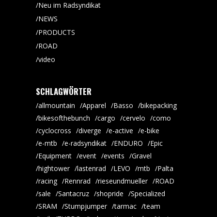
Neu im Radsyndikat
NEWS
PRODUCTS
ROAD
video
SCHLAGWÖRTER
allmountain
Apparel
Basso
bikepacking
bikesofthebunch
cargo
cervelo
como
cyclocross
diverge
e-active
e-bike
e-mtb
e-radsyndikat
ENDURO
Epic
Equipment
event
events
Gravel
hightower
lastenrad
LEVO
mtb
Palta
racing
Rennrad
rieseundmueller
ROAD
sale
Santacruz
shopride
Specialized
SRAM
Stumpjumper
tarmac
team