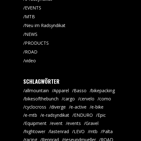
EVENTS
MTB
Neu im Radsyndikat
NEWS
PRODUCTS
ROAD
video
SCHLAGWÖRTER
allmountain
Apparel
Basso
bikepacking
bikesofthebunch
cargo
cervelo
como
cyclocross
diverge
e-active
e-bike
e-mtb
e-radsyndikat
ENDURO
Epic
Equipment
event
events
Gravel
hightower
lastenrad
LEVO
mtb
Palta
racing
Rennrad
rieseundmueller
ROAD