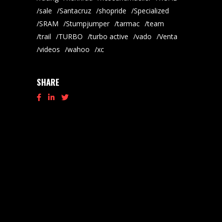
sale
Santacruz
shopride
Specialized
SRAM
Stumpjumper
tarmac
team
trail
TURBO
turbo active
vado
Venta
videos
wahoo
xc
SHARE