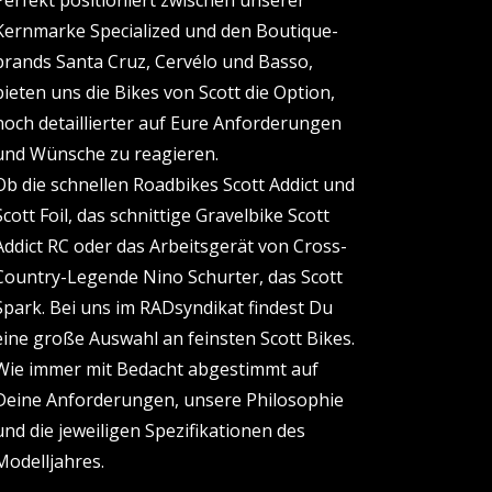
Perfekt positioniert zwischen unserer
Kernmarke Specialized und den Boutique-
brands Santa Cruz, Cervélo und Basso,
bieten uns die Bikes von Scott die Option,
noch detaillierter auf Eure Anforderungen
und Wünsche zu reagieren.
Ob die schnellen Roadbikes Scott Addict und
Scott Foil, das schnittige Gravelbike Scott
Addict RC oder das Arbeitsgerät von Cross-
Country-Legende Nino Schurter, das Scott
Spark. Bei uns im RADsyndikat findest Du
eine große Auswahl an feinsten Scott Bikes.
Wie immer mit Bedacht abgestimmt auf
Deine Anforderungen, unsere Philosophie
und die jeweiligen Spezifikationen des
Modelljahres.