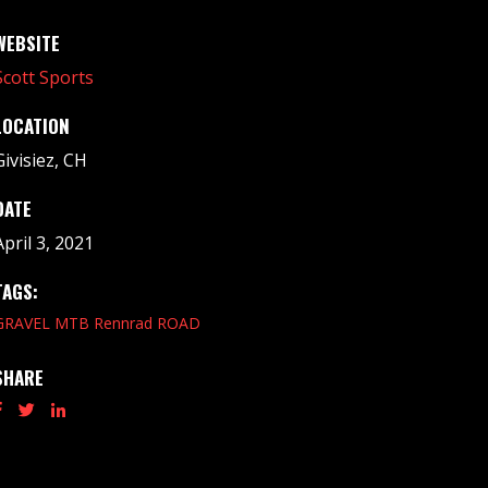
WEBSITE
Scott Sports
LOCATION
Givisiez, CH
DATE
April 3, 2021
TAGS:
GRAVEL
MTB
Rennrad
ROAD
SHARE