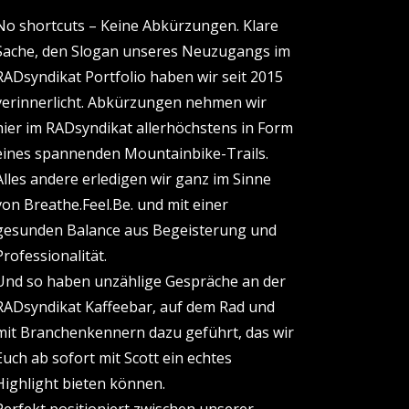
No shortcuts – Keine Abkürzungen. Klare
Sache, den Slogan unseres Neuzugangs im
RADsyndikat Portfolio haben wir seit 2015
verinnerlicht. Abkürzungen nehmen wir
hier im RADsyndikat allerhöchstens in Form
eines spannenden Mountainbike-Trails.
Alles andere erledigen wir ganz im Sinne
von Breathe.Feel.Be. und mit einer
gesunden Balance aus Begeisterung und
Professionalität.
Und so haben unzählige Gespräche an der
RADsyndikat Kaffeebar, auf dem Rad und
mit Branchenkennern dazu geführt, das wir
Euch ab sofort mit Scott ein echtes
Highlight bieten können.