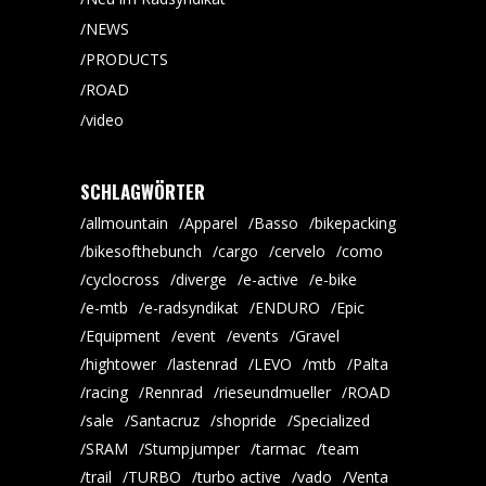
NEWS
PRODUCTS
ROAD
video
SCHLAGWÖRTER
allmountain
Apparel
Basso
bikepacking
bikesofthebunch
cargo
cervelo
como
cyclocross
diverge
e-active
e-bike
e-mtb
e-radsyndikat
ENDURO
Epic
Equipment
event
events
Gravel
hightower
lastenrad
LEVO
mtb
Palta
racing
Rennrad
rieseundmueller
ROAD
sale
Santacruz
shopride
Specialized
SRAM
Stumpjumper
tarmac
team
trail
TURBO
turbo active
vado
Venta