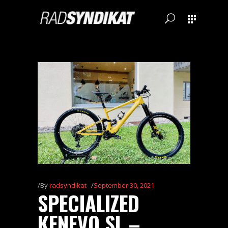
By
radsyndikat
September 30, 2021
SPECIALIZED
KENEVO SL –