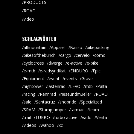
PRODUCTS
ROAD
video
SCHLAGWÖRTER
allmountain
Apparel
Basso
bikepacking
bikesofthebunch
cargo
cervelo
como
cyclocross
diverge
e-active
e-bike
e-mtb
e-radsyndikat
ENDURO
Epic
Equipment
event
events
Gravel
hightower
lastenrad
LEVO
mtb
Palta
racing
Rennrad
rieseundmueller
ROAD
sale
Santacruz
shopride
Specialized
SRAM
Stumpjumper
tarmac
team
trail
TURBO
turbo active
vado
Venta
videos
wahoo
xc