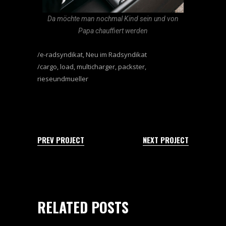
Da möchte man nochmal Kind sein und von
Papa chauffiert werden
e-radsyndikat
,
Neu im Radsyndikat
cargo
,
load
,
multicharger
,
packster
,
rieseundmueller
PREV PROJECT
NEXT PROJECT
RELATED POSTS