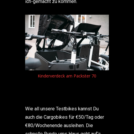
ich-gemacht zu kommen.
ster 70
zwei Kindersitze und aufklappbarer
Vo
Fussraum
Wie all unsere Testbikes kannst Du
auch die Cargobikes für €50/Tag oder
€80/Wochenende ausleihen. Die
schnelle Runde ums Haus geht auf’s