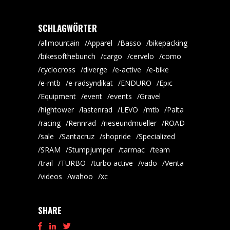
SCHLAGWÖRTER
allmountain
Apparel
Basso
bikepacking
bikesofthebunch
cargo
cervelo
como
cyclocross
diverge
e-active
e-bike
e-mtb
e-radsyndikat
ENDURO
Epic
Equipment
event
events
Gravel
hightower
lastenrad
LEVO
mtb
Palta
racing
Rennrad
rieseundmueller
ROAD
sale
Santacruz
shopride
Specialized
SRAM
Stumpjumper
tarmac
team
trail
TURBO
turbo active
vado
Venta
videos
wahoo
xc
SHARE