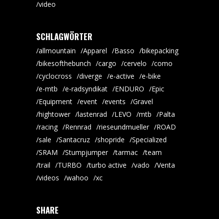
video
SCHLAGWÖRTER
allmountain
Apparel
Basso
bikepacking
bikesofthebunch
cargo
cervelo
como
cyclocross
diverge
e-active
e-bike
e-mtb
e-radsyndikat
ENDURO
Epic
Equipment
event
events
Gravel
hightower
lastenrad
LEVO
mtb
Palta
racing
Rennrad
rieseundmueller
ROAD
sale
Santacruz
shopride
Specialized
SRAM
Stumpjumper
tarmac
team
trail
TURBO
turbo active
vado
Venta
videos
wahoo
xc
SHARE