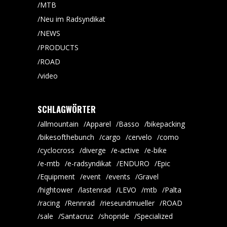
MTB
Neu im Radsyndikat
NEWS
PRODUCTS
ROAD
video
SCHLAGWÖRTER
allmountain
Apparel
Basso
bikepacking
bikesofthebunch
cargo
cervelo
como
cyclocross
diverge
e-active
e-bike
e-mtb
e-radsyndikat
ENDURO
Epic
Equipment
event
events
Gravel
hightower
lastenrad
LEVO
mtb
Palta
racing
Rennrad
rieseundmueller
ROAD
sale
Santacruz
shopride
Specialized