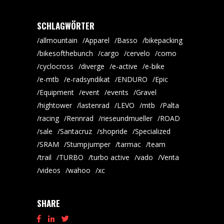
SCHLAGWÖRTER
allmountain
Apparel
Basso
bikepacking
bikesofthebunch
cargo
cervelo
como
cyclocross
diverge
e-active
e-bike
e-mtb
e-radsyndikat
ENDURO
Epic
Equipment
event
events
Gravel
hightower
lastenrad
LEVO
mtb
Palta
racing
Rennrad
rieseundmueller
ROAD
sale
Santacruz
shopride
Specialized
SRAM
Stumpjumper
tarmac
team
trail
TURBO
turbo active
vado
Venta
videos
wahoo
xc
SHARE