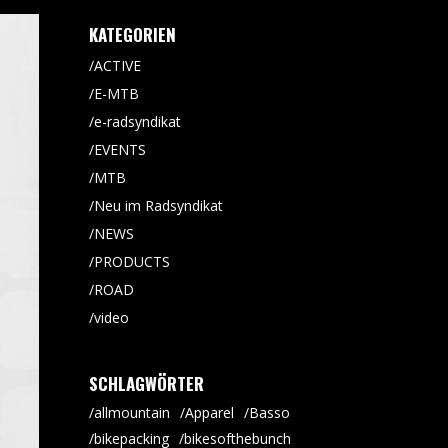
KATEGORIEN
ACTIVE
E-MTB
e-radsyndikat
EVENTS
MTB
Neu im Radsyndikat
NEWS
PRODUCTS
ROAD
video
SCHLAGWÖRTER
allmountain
Apparel
Basso
bikepacking
bikesofthebunch