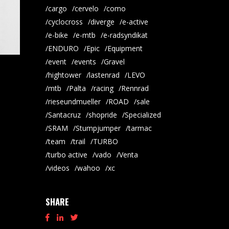
cargo
cervelo
como
cyclocross
diverge
e-active
e-bike
e-mtb
e-radsyndikat
ENDURO
Epic
Equipment
event
events
Gravel
hightower
lastenrad
LEVO
mtb
Palta
racing
Rennrad
rieseundmueller
ROAD
sale
Santacruz
shopride
Specialized
SRAM
Stumpjumper
tarmac
team
trail
TURBO
turbo active
vado
Venta
videos
wahoo
xc
SHARE