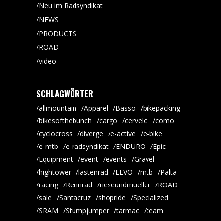
Neu im Radsyndikat
NEWS
PRODUCTS
ROAD
video
SCHLAGWÖRTER
allmountain
Apparel
Basso
bikepacking
bikesofthebunch
cargo
cervelo
como
cyclocross
diverge
e-active
e-bike
e-mtb
e-radsyndikat
ENDURO
Epic
Equipment
event
events
Gravel
hightower
lastenrad
LEVO
mtb
Palta
racing
Rennrad
rieseundmueller
ROAD
sale
Santacruz
shopride
Specialized
SRAM
Stumpjumper
tarmac
team