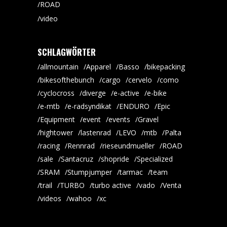
ROAD
video
SCHLAGWÖRTER
allmountain
Apparel
Basso
bikepacking
bikesofthebunch
cargo
cervelo
como
cyclocross
diverge
e-active
e-bike
e-mtb
e-radsyndikat
ENDURO
Epic
Equipment
event
events
Gravel
hightower
lastenrad
LEVO
mtb
Palta
racing
Rennrad
rieseundmueller
ROAD
sale
Santacruz
shopride
Specialized
SRAM
Stumpjumper
tarmac
team
trail
TURBO
turbo active
vado
Venta
videos
wahoo
xc