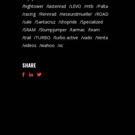
hightower
lastenrad
LEVO
mtb
Palta
racing
Rennrad
rieseundmueller
ROAD
sale
Santacruz
shopride
Specialized
SRAM
Stumpjumper
tarmac
team
trail
TURBO
turbo active
vado
Venta
videos
wahoo
xc
SHARE