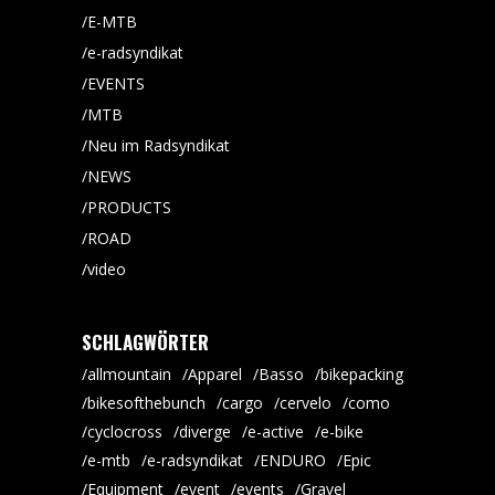
E-MTB
e-radsyndikat
EVENTS
MTB
Neu im Radsyndikat
NEWS
PRODUCTS
ROAD
video
SCHLAGWÖRTER
allmountain
Apparel
Basso
bikepacking
bikesofthebunch
cargo
cervelo
como
cyclocross
diverge
e-active
e-bike
e-mtb
e-radsyndikat
ENDURO
Epic
Equipment
event
events
Gravel