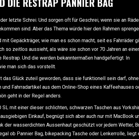
ND DIE RESTRAP PANNIER BAG
der letzte Schrei. Und sorgen oft für Geschrei, wenn sie an Räde
sgekommen sind. Aber das Thema würde hier den Rahmen spreng
mit Gepäckträger, wie man es schon macht, seit es Fahrräder gi
ch so zeitlos aussieht, als wäre sie schon vor 70 Jahren an ein
ne Restrap. Und die werden bekanntermaßen handgefertigt. In
wie man sich das vorstellt.
 das Glück zuteil geworden, dass sie funktionell sein darf, ohne
 und Fahrradartikel aus dem Online-Shop eines Kaffeehauses o
hön geht in der Regel anders.
SL mit einer dieser schlichten, schwarzen Taschen aus Yorkshir
en ausgiebigen Einkauf, begnügt sich aber auch nur mit MacBook u
nk der wasserdichten Aussenhaut geschützt vor jedem Wetter, Br
 egal ob Pannier Bag, bikepacking Tasche oder Lenkerrolle, liegt 