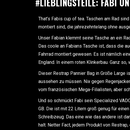
#LIEBLINGSTEILE: FABI U
That’s Fabis cup of tea. Taschen am Rad sind 
montiert sind, die jahrezehntelang ohne au
Unser Fabian klemmt seine Tasche an ein Rad 
Das coole an Fabians Tasche ist, dass die au
Fahrrad montiert gewesen. Es ist nämlich ei
England. In einem roten Klinkerbau. Ganz so, 
Dieser Restrap Pannier Bag in Größe Large ist
aussehen zu müssen. Nix gegen Regenjacken
vom französischen Mega-Filialisten, aber sc
Und so schmückt Fabi sein Specialized VADO 
GB. Die ist mit 22 Litern groß genug für ein
Schreibzeug. Das eine wie das andere ist da
halt. Netter Fact, jedem Produkt von Restrap,