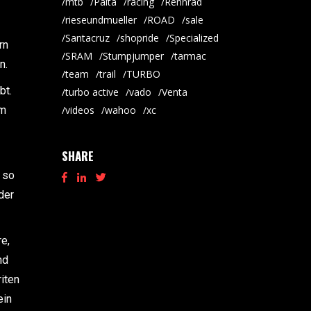
mtb
Palta
racing
Rennrad
rieseundmueller
ROAD
sale
Santacruz
shopride
Specialized
rn
SRAM
Stumpjumper
tarmac
en.
team
trail
TURBO
bt.
turbo active
vado
Venta
em
videos
wahoo
xc
SHARE
 so
der
e,
nd
iten
ein