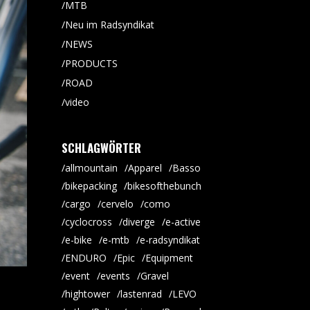
MTB
Neu im Radsyndikat
NEWS
PRODUCTS
ROAD
video
SCHLAGWÖRTER
allmountain
Apparel
Basso
bikepacking
bikesofthebunch
cargo
cervelo
como
cyclocross
diverge
e-active
e-bike
e-mtb
e-radsyndikat
ENDURO
Epic
Equipment
event
events
Gravel
hightower
lastenrad
LEVO