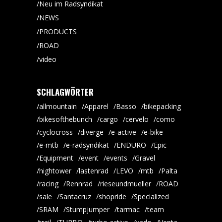
Neu im Radsyndikat
NEWS
PRODUCTS
ROAD
video
SCHLAGWÖRTER
allmountain
Apparel
Basso
bikepacking
bikesofthebunch
cargo
cervelo
como
cyclocross
diverge
e-active
e-bike
e-mtb
e-radsyndikat
ENDURO
Epic
Equipment
event
events
Gravel
hightower
lastenrad
LEVO
mtb
Palta
racing
Rennrad
rieseundmueller
ROAD
sale
Santacruz
shopride
Specialized
SRAM
Stumpjumper
tarmac
team