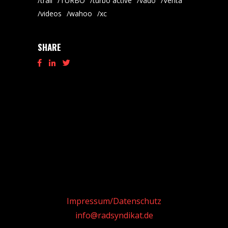
trail
TURBO
turbo active
vado
Venta
videos
wahoo
xc
SHARE
Impressum/Datenschutz
info@radsyndikat.de