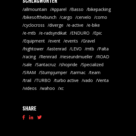
SCHLAGWÖRTER
allmountain
Apparel
Basso
bikepacking
bikesofthebunch
cargo
cervelo
como
cyclocross
diverge
e-active
e-bike
e-mtb
e-radsyndikat
ENDURO
Epic
Equipment
event
events
Gravel
hightower
lastenrad
LEVO
mtb
Palta
racing
Rennrad
rieseundmueller
ROAD
sale
Santacruz
shopride
Specialized
SRAM
Stumpjumper
tarmac
team
trail
TURBO
turbo active
vado
Venta
videos
wahoo
xc
SHARE