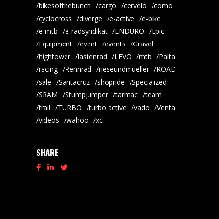
bikesofthebunch
cargo
cervelo
como
cyclocross
diverge
e-active
e-bike
e-mtb
e-radsyndikat
ENDURO
Epic
Equipment
event
events
Gravel
hightower
lastenrad
LEVO
mtb
Palta
racing
Rennrad
rieseundmueller
ROAD
sale
Santacruz
shopride
Specialized
SRAM
Stumpjumper
tarmac
team
trail
TURBO
turbo active
vado
Venta
videos
wahoo
xc
SHARE