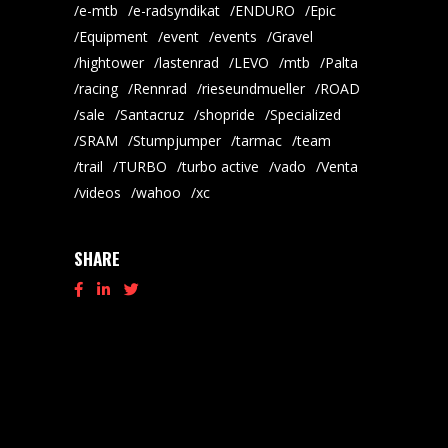
e-mtb
e-radsyndikat
ENDURO
Epic
Equipment
event
events
Gravel
hightower
lastenrad
LEVO
mtb
Palta
racing
Rennrad
rieseundmueller
ROAD
sale
Santacruz
shopride
Specialized
SRAM
Stumpjumper
tarmac
team
trail
TURBO
turbo active
vado
Venta
videos
wahoo
xc
SHARE