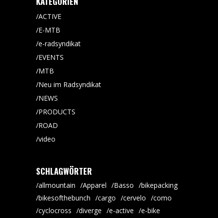
KATEGORIEN
ACTIVE
E-MTB
e-radsyndikat
EVENTS
MTB
Neu im Radsyndikat
NEWS
PRODUCTS
ROAD
video
SCHLAGWÖRTER
allmountain
Apparel
Basso
bikepacking
bikesofthebunch
cargo
cervelo
como
cyclocross
diverge
e-active
e-bike