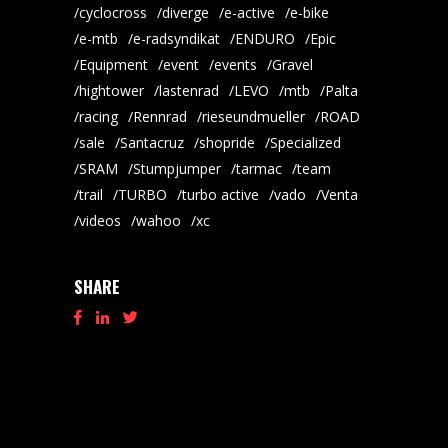
cyclocross
diverge
e-active
e-bike
e-mtb
e-radsyndikat
ENDURO
Epic
Equipment
event
events
Gravel
hightower
lastenrad
LEVO
mtb
Palta
racing
Rennrad
rieseundmueller
ROAD
sale
Santacruz
shopride
Specialized
SRAM
Stumpjumper
tarmac
team
trail
TURBO
turbo active
vado
Venta
videos
wahoo
xc
SHARE