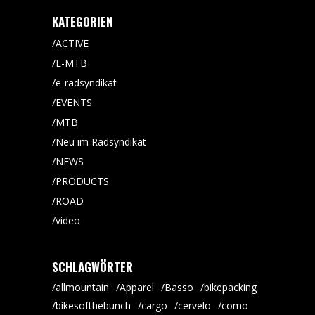
KATEGORIEN
ACTIVE
E-MTB
e-radsyndikat
EVENTS
MTB
Neu im Radsyndikat
NEWS
PRODUCTS
ROAD
video
SCHLAGWÖRTER
allmountain
Apparel
Basso
bikepacking
bikesofthebunch
cargo
cervelo
como