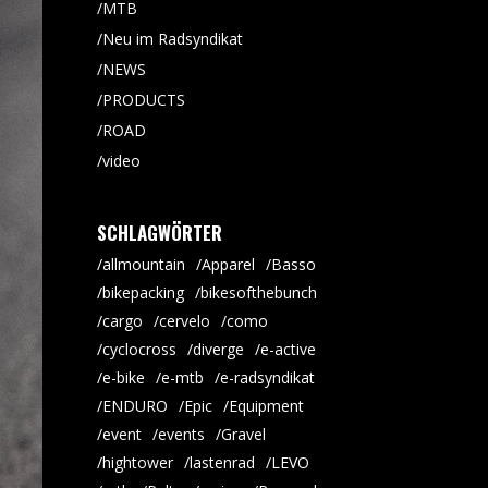
MTB
Neu im Radsyndikat
NEWS
PRODUCTS
ROAD
video
SCHLAGWÖRTER
allmountain
Apparel
Basso
bikepacking
bikesofthebunch
cargo
cervelo
como
cyclocross
diverge
e-active
e-bike
e-mtb
e-radsyndikat
ENDURO
Epic
Equipment
event
events
Gravel
hightower
lastenrad
LEVO