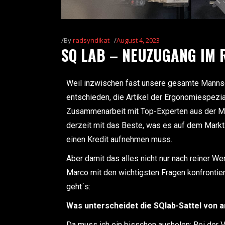
By
radsyndikat
August 4, 2023
SQ LAB – NEUZUGANG IM
Weil inzwischen fast unsere gesamte Mannsc
entschieden, die Artikel der Ergonomiespezia
Zusammenarbeit mit Top-Experten aus der Me
derzeit mit das Beste, was es auf dem Markt 
einen Kredit aufnehmen muss.
Aber damit das alles nicht nur nach reiner W
Marco mit den wichtigsten Fragen konfrontier
geht´s:
Was unterscheidet die SQlab-Sattel von 
Da muss ich ein bisschen ausholen: Bei der Ver