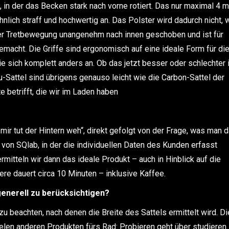
, in der das Becken stark nach vorne rotiert. Das nur maximal 4 
nlich straff und hochwertig an. Das Polster wird dadurch nicht, 
der Tretbewegung unangenehm nach innen geschoben und ist für
gemacht. Die Griffe sind ergonomisch auf eine ideale Form für di
 sich komplett anders an. Ob das jetzt besser oder schlechter i
-Sattel sind übrigens genauso leicht wie die Carbon-Sattel der
 betrifft, die wir im Laden haben
mir tut der Hintern weh“, direkt gefolgt von der Frage, was man 
 von SQlab, in der die individuellen Daten des Kunden erfasst
mitteln wir dann das ideale Produkt – auch in Hinblick auf die
e dauert circa 10 Minuten – inklusive Kaffee.
generell zu berücksichtigen?
u beachten, nach denen die Breite des Sattels ermittelt wird. D
ielen anderen Produkten fürs Rad: Probieren geht über studieren.