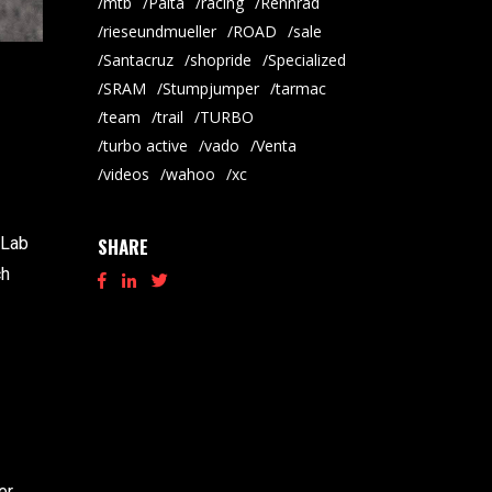
mtb
Palta
racing
Rennrad
rieseundmueller
ROAD
sale
Santacruz
shopride
Specialized
SRAM
Stumpjumper
tarmac
team
trail
TURBO
turbo active
vado
Venta
videos
wahoo
xc
QLab
SHARE
ch
er