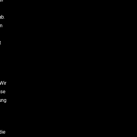
ab.
an
t
Wir
ase
ung
die