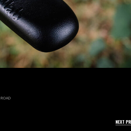
,
ROAD
NEXT P