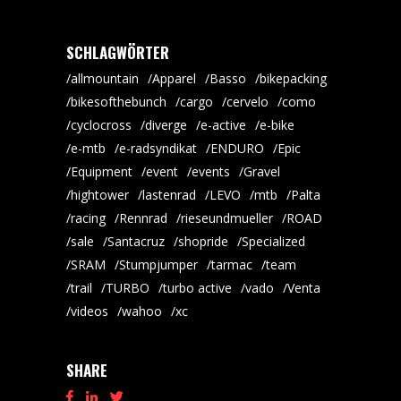
SCHLAGWÖRTER
allmountain
Apparel
Basso
bikepacking
bikesofthebunch
cargo
cervelo
como
cyclocross
diverge
e-active
e-bike
e-mtb
e-radsyndikat
ENDURO
Epic
Equipment
event
events
Gravel
hightower
lastenrad
LEVO
mtb
Palta
racing
Rennrad
rieseundmueller
ROAD
sale
Santacruz
shopride
Specialized
SRAM
Stumpjumper
tarmac
team
trail
TURBO
turbo active
vado
Venta
videos
wahoo
xc
SHARE